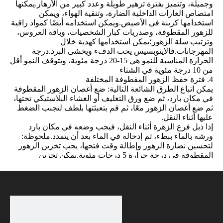
وجميلة، وتتميز بفترة تزهير طويلة وعدد كبير من الأزهار.يمكنها
امتصاص الغازات الداخلية الضارة، وتنقية الهواء، ويمكن
استخدامها كزينة في الأصيص.ويمكن استخدامه أيضًا كمواد راقية
للزهور المقطوفة، وصدريات كبار الشخصيات، وباقة العروس،
وترتيب سلة الزهور؛يمكن استخدامها كهدية خلال
المهرجانات.فالاينوبسيس يحب الدفء ويخشى البرد.درجة
الحرارة المناسبة للنمو هي 15-20 درجة مئوية، ويتوقف النمو أقل
من 10 درجة مئوية في الشتاء
4. فترة حفظ الزهور المقطوفة المختلفة
يمكن اتباع الطرق الشائعة التالية: ضع أغصان الزهور المقطوفة
في مكان بارد، ثم ضع ورق التغليف أو الغشاء البلاستيكي تحتها،
ثم ضع أغصان الزهور معًا، ثم قم بتعبئتها بلطف لتجنب الضغط
عليها أثناء النقل.
إذا ذبل فرع الزهرة أثناء النقل، فيجب وضعه في مكان بارد
ورشه بالماء ببطء، ثم إدخاله في الماء بعد أن يتمدد.ملحوظة:
لتحسين نضارة الزهور وإطالة وقت فتحها، يجب تخزين الزهور
المقطوفة في درجة حرارة 5 درجات مئوية.يمكن تخزين
الأصناف المختلفة لمدة نصف شهر أو عدة أشهر.تخزين ونقل
الزهور المقطوفة حاليًا، هناك الكثير من الأبحاث حول تقنيات
حفظ الزهور المقطوفة حديثًا.تتميز طرق الحفظ الطازجة
المختلفة بخصائصها الخاصة، ولكن بعضها يواجه صعوبات أكبر
في التطبيق العملي، وبعضها لديه تكاليف تطبيق أعلى.يجب أن
يتبع البحث والتطوير وتطبيق تكنولوجيا حفظ الزهور المقطوفة
حديثًا مبادئ العلم والاقتصاد والموثوقية وقابلية التطبيق، وأن