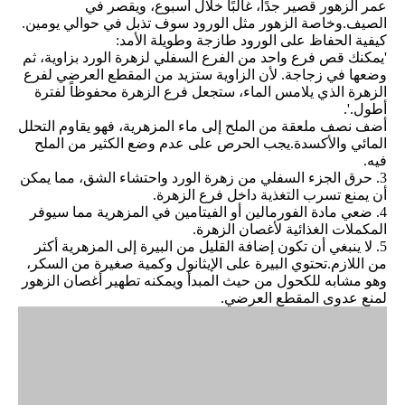
عمر الزهور قصير جدًا، غالبًا خلال أسبوع، ويقصر في
الصيف.وخاصة الزهور مثل الورود سوف تذبل في حوالي يومين.
كيفية الحفاظ على الورود طازجة وطويلة الأمد:
'يمكنك قص فرع واحد من الفرع السفلي لزهرة الورد بزاوية، ثم
وضعها في زجاجة. لأن الزاوية ستزيد من المقطع العرضي لفرع
الزهرة الذي يلامس الماء، ستجعل فرع الزهرة محفوظاً لفترة
أطول.'.
أضف نصف ملعقة من الملح إلى ماء المزهرية، فهو يقاوم التحلل
المائي والأكسدة.يجب الحرص على عدم وضع الكثير من الملح
فيه.
3. حرق الجزء السفلي من زهرة الورد واحتشاء الشق، مما يمكن
أن يمنع تسرب التغذية داخل فرع الزهرة.
4. ضعي مادة الفورمالين أو الفيتامين في المزهرية مما سيوفر
المكملات الغذائية لأغصان الزهرة.
5. لا ينبغي أن تكون إضافة القليل من البيرة إلى المزهرية أكثر
من اللازم.تحتوي البيرة على الإيثانول وكمية صغيرة من السكر،
وهو مشابه للكحول من حيث المبدأ ويمكنه تطهير أغصان الزهور
لمنع عدوى المقطع العرضي.