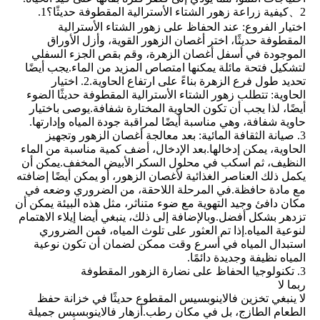
2、كيفية زراعة زهور الشتاء الأسترالية المقطوفة حديثًا؟1.
اختيار الفروع: عند الحفاظ على زهور الشتاء الأسترالية
المقطوفة حديثًا، اختر أغصان الزهور القوية، وأزل الأوراق
الموجودة في أسفل أغصان الزهرة، وقم بقص الجزء السفلي
لتشكيل فتحة مائلة يمكنها امتصاص المزيد من الماء.يجب أيضًا
تحديد طول فرع الزهرة بناءً على ارتفاع الحاوية.2. اختيار
الحاوية: تتطلب زهور الشتاء الأسترالية المقطوفة حديثًا الضوء
أيضًا، لذا يجب أن تكون الحاوية المختارة شفافة.يوصى باختيار
حاوية شفافة، وهي مناسبة أيضًا لمراقبة جودة المياه وإدارتها.
3. صيانة الثقافة المائية: بعد معالجة أغصان الزهور وتجهيز
الحاوية، يمكن إدخالها.بعد الإدخال، أضف كمية مناسبة من الماء
النظيف، ثم اسكب في محلول السكر الأبيض المخفف.يمكن أن
يكمل ذلك العناصر الغذائية لأغصان الزهور، أو يمكن أيضًا إضافته
مع مادة حافظة.في المرحلة اللاحقة، من الضروري وضعه في
مكان دافئ وجيد التهوية مع ضوء متناثر، مثل هذه البيئة يمكن أن
تزدهر بشكل أفضل.وبالإضافة إلى ذلك، ينبغي أيضا إيلاء الاهتمام
لنوعية المياه.إذا تم العثور على تلوث المياه، فمن الضروري
استبدال المياه في أسرع وقت ممكن لضمان أن تكون نوعية
المياه نظيفة وجديدة دائمًا.
3. تكنولوجيا الحفاظ على نضارة الزهور المقطوفة
ربما لا
لا ينبغي تخزين فالاينوبسيس المقطوع حديثًا في خزانة حفظ
الطعام الطازج، بل في مكان رطب.أزهار فالاينوبسيس جميلة