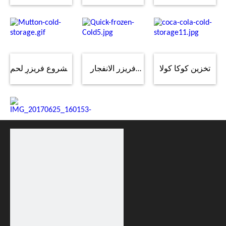
مشروع مخزن
بناء مسلخ لحم
لوجستي لسلسلة
التبريد للوجستيات
الخنزير في هوبي
التخزين البارد
سلسلة التبريد
بمساحة 3000 متر
4000 طن
مربع
تخزين كوكا كولا
فريزر الانفجار
مشروع فريزر لحم
في الثلاجة
لتجهيز الأغذية
البقر والضأن
10000 طن
غرفة تجهيز الذبح